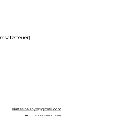
msatzsteuer)
ekaterina.zhyn@gmail.com